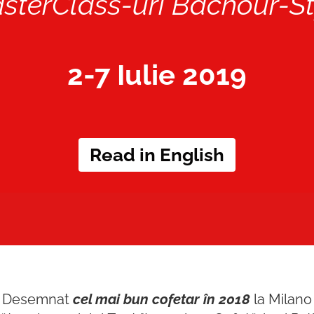
sterClass-uri Bachour-St
2-7 Iulie 2019
Read in English
Desemnat
cel mai bun cofetar în 2018
la Milano