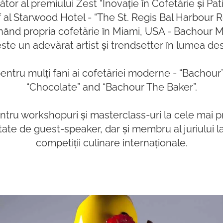
ător al premiului Zest "Inovație în Cofetărie și Pati
 al Starwood Hotel - “The St. Regis Bal Harbour R
nând propria cofetărie în Miami, USA - Bachour 
te un adevărat artist și trendsetter în lumea de
pentru mulți fani ai cofetăriei moderne - “Bachour
“Chocolate” and “Bachour The Baker”.
ntru workshopuri și masterclass-uri la cele mai p
itate de guest-speaker, dar și membru al juriului 
competiții culinare internaționale.