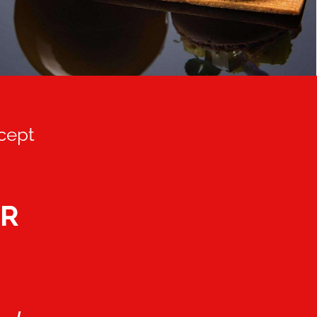
ncept
UR