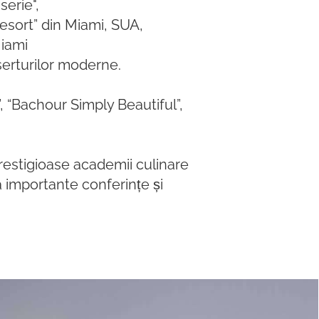
serie",
esort” din Miami, SUA,
Miami
serturilor moderne.
”, “Bachour Simply Beautiful”,
restigioase academii culinare
la importante conferințe și