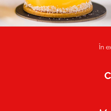
În e
C