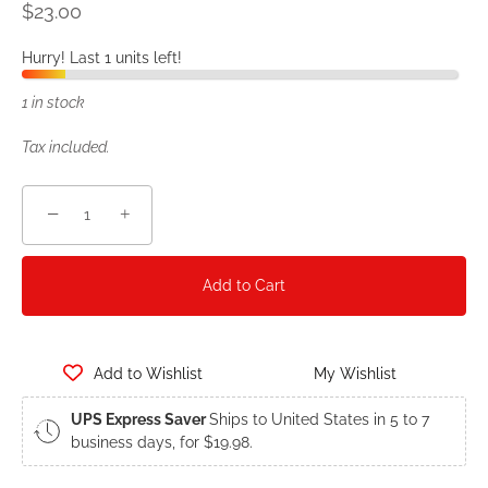
$23.00
Hurry! Last 1 units left!
1 in stock
Tax included.
−
+
Add to Cart
Add to Wishlist
My Wishlist
UPS Express Saver
Ships to United States in 5 to 7
business days, for $19.98.