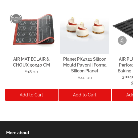
AIR MAT ECLAIR &
Planet PX4321 Silicon
AIR PLUS
CHOUX 30x40 CM
Mould Pavoni | Forma
Perforate
Silicon Planet
Baking Mat
$18.00
30x40 c
$40.00
$4
Add to Cart
Add to Cart
Add t
More about