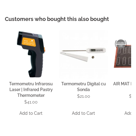
Customers who bought this also bought
Termometru Infrarosu
Termometru Digital cu
AIR MAT E
Laser | Infrared Pastry
Sonda
Thermometer
$21.00
$3
$41.00
Add to Cart
Add to Cart
Add t