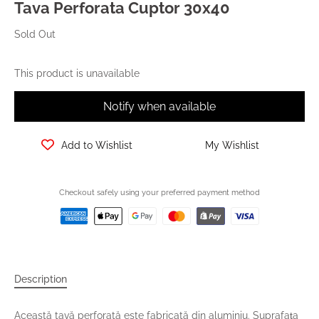
Tava Perforata Cuptor 30x40
Sold Out
This product is unavailable
Notify when available
Add to Wishlist
My Wishlist
Checkout safely using your preferred payment method
Description
Această tavă perforată este fabricată din aluminiu. Suprafața